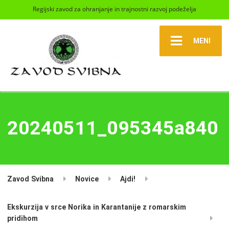
Regijski zavod za ohranjanje in trajnostni razvoj podeželja
MENI
20240511_095345a840
Zavod Svibna
Novice
Ajdi!
Ekskurzija v srce Norika in Karantanije z romarskim
pridihom