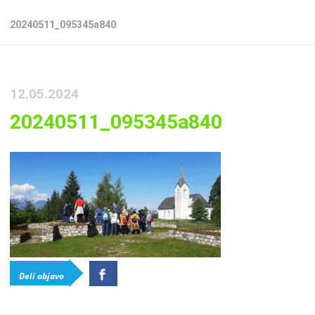
20240511_095345a840
12.05.2024
20240511_095345a840
Deli objavo