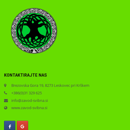
KONTAKTIRAJTE NAS
Brezovska Gora 19, 8273 Leskovec pri Krškem
+386(0)31 329 625
info@zavod-svibna.si
www.zavod-svibna.si