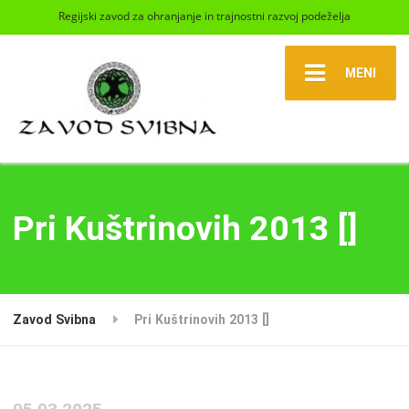
Regijski zavod za ohranjanje in trajnostni razvoj podeželja
MENI
Pri Kuštrinovih 2013 []
Zavod Svibna
Pri Kuštrinovih 2013 []