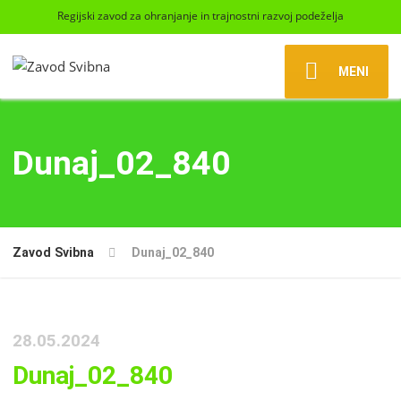
Regijski zavod za ohranjanje in trajnostni razvoj podeželja
MENI
Dunaj_02_840
Zavod Svibna
Dunaj_02_840
28.05.2024
Dunaj_02_840