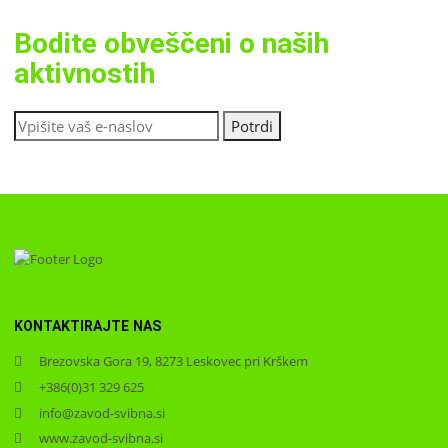
Bodite obveščeni o naših
aktivnostih
KONTAKTIRAJTE NAS
Brezovska Gora 19, 8273 Leskovec pri Krškem
+386(0)31 329 625
info@zavod-svibna.si
www.zavod-svibna.si