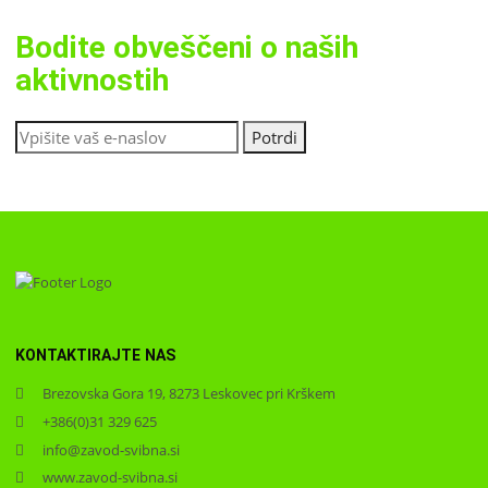
Bodite obveščeni o naših
aktivnostih
KONTAKTIRAJTE NAS
Brezovska Gora 19, 8273 Leskovec pri Krškem
+386(0)31 329 625
info@zavod-svibna.si
www.zavod-svibna.si