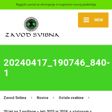
Regijski zavod za ohranjanje in trajnostni razvoj podeželja
MENI
20240417_190746_840-
1
Zavod Svibna
Novice
Ostale vsebine
20 let na 3 podlage – leti 2023 in 2024: s statusom v