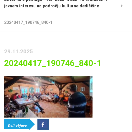
javnem interesu na področju kulturne dediščine
20240417_190746_840-1
29.11.2025
20240417_190746_840-1
Deli objavo